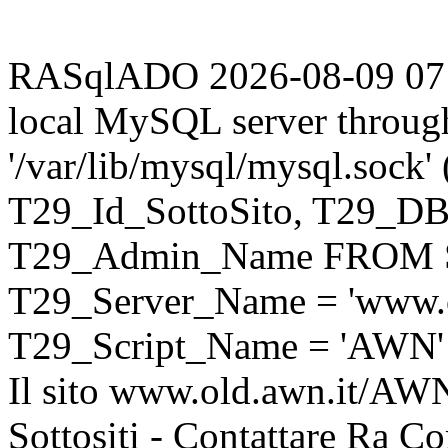
RASqlADO 2026-08-09 07:20
local MySQL server throug
'/var/lib/mysql/mysql.sock
T29_Id_SottoSito, T29_D
T29_Admin_Name FROM S
T29_Server_Name = 'www.o
T29_Script_Name = 'AWN'
Il sito www.old.awn.it/AWN 
Sottositi - Contattare Ra C