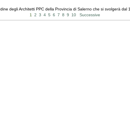
Ordine degli Architetti PPC della Provincia di Salerno che si svolgerà d
1
2
3
4
5
6
7
8
9
10
Successive