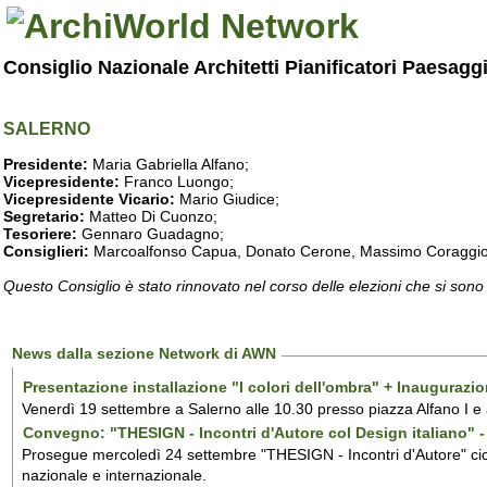
Consiglio Nazionale Architetti Pianificatori Paesagg
SALERNO
Presidente:
Maria Gabriella Alfano;
Vicepresidente:
Franco Luongo;
Vicepresidente Vicario:
Mario Giudice;
Segretario:
Matteo Di Cuonzo;
Tesoriere:
Gennaro Guadagno;
Consiglieri:
Marcoalfonso Capua, Donato Cerone, Massimo Coraggio, Lu
Questo Consiglio è stato rinnovato nel corso delle elezioni che si sono
News dalla sezione Network di AWN
Presentazione installazione "I colori dell'ombra" + Inaugurazi
Venerdì 19 settembre a Salerno alle 10.30 presso piazza Alfano I e
Convegno: "THESIGN - Incontri d'Autore col Design italiano" - 
Prosegue mercoledì 24 settembre "THESIGN - Incontri d'Autore" ciclo
nazionale e internazionale.