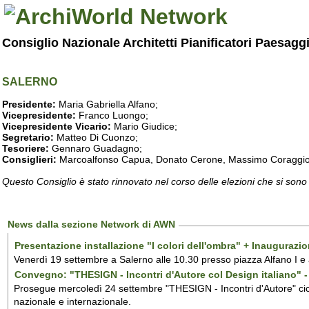
Consiglio Nazionale Architetti Pianificatori Paesagg
SALERNO
Presidente:
Maria Gabriella Alfano;
Vicepresidente:
Franco Luongo;
Vicepresidente Vicario:
Mario Giudice;
Segretario:
Matteo Di Cuonzo;
Tesoriere:
Gennaro Guadagno;
Consiglieri:
Marcoalfonso Capua, Donato Cerone, Massimo Coraggio, Lu
Questo Consiglio è stato rinnovato nel corso delle elezioni che si sono
News dalla sezione Network di AWN
Presentazione installazione "I colori dell'ombra" + Inaugurazi
Venerdì 19 settembre a Salerno alle 10.30 presso piazza Alfano I e
Convegno: "THESIGN - Incontri d'Autore col Design italiano" - 
Prosegue mercoledì 24 settembre "THESIGN - Incontri d'Autore" ciclo
nazionale e internazionale.