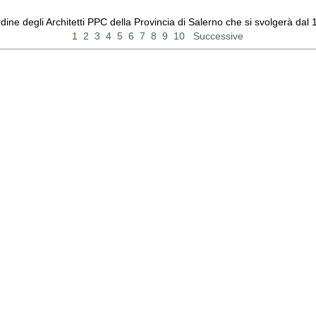
Ordine degli Architetti PPC della Provincia di Salerno che si svolgerà d
1
2
3
4
5
6
7
8
9
10
Successive