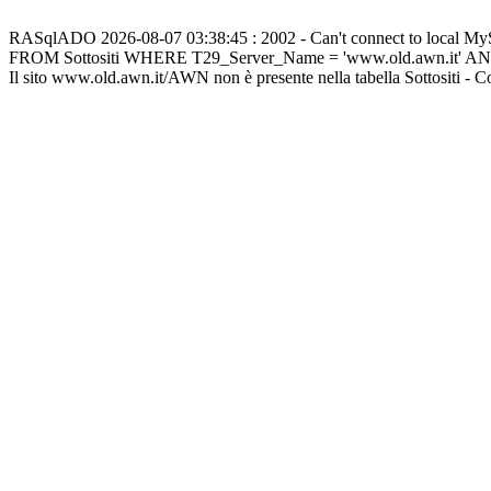
RASqlADO 2026-08-07 03:38:45 : 2002 - Can't connect to local M
FROM Sottositi WHERE T29_Server_Name = 'www.old.awn.it' A
Il sito www.old.awn.it/AWN non è presente nella tabella Sottositi - 