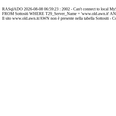
RASqlADO 2026-08-08 06:59:23 : 2002 - Can't connect to local M
FROM Sottositi WHERE T29_Server_Name = 'www.old.awn.it' A
Il sito www.old.awn.it/AWN non è presente nella tabella Sottositi - 