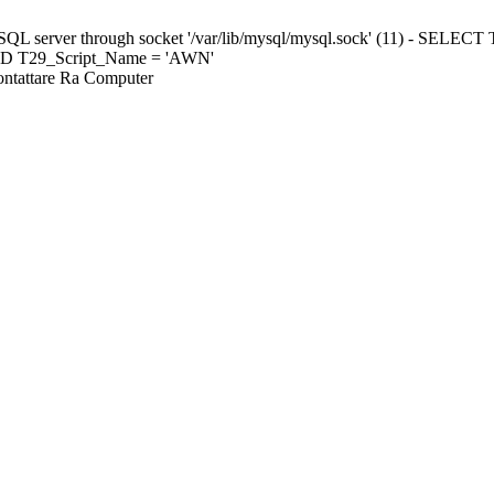
ySQL server through socket '/var/lib/mysql/mysql.sock' (11) - S
ND T29_Script_Name = 'AWN'
Contattare Ra Computer