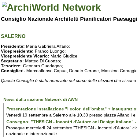
Consiglio Nazionale Architetti Pianificatori Paesagg
SALERNO
Presidente:
Maria Gabriella Alfano;
Vicepresidente:
Franco Luongo;
Vicepresidente Vicario:
Mario Giudice;
Segretario:
Matteo Di Cuonzo;
Tesoriere:
Gennaro Guadagno;
Consiglieri:
Marcoalfonso Capua, Donato Cerone, Massimo Coraggio, Lu
Questo Consiglio è stato rinnovato nel corso delle elezioni che si sono
News dalla sezione Network di AWN
Presentazione installazione "I colori dell'ombra" + Inaugurazi
Venerdì 19 settembre a Salerno alle 10.30 presso piazza Alfano I e
Convegno: "THESIGN - Incontri d'Autore col Design italiano" - 
Prosegue mercoledì 24 settembre "THESIGN - Incontri d'Autore" ciclo
nazionale e internazionale.