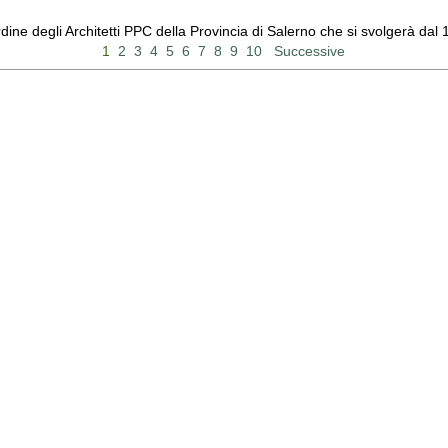
Ordine degli Architetti PPC della Provincia di Salerno che si svolgerà d
1
2
3
4
5
6
7
8
9
10
Successive