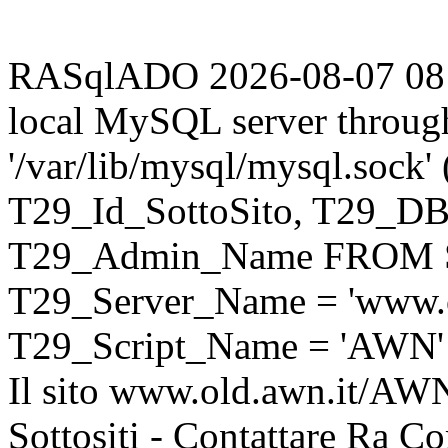
RASqlADO 2026-08-07 08:04
local MySQL server throug
'/var/lib/mysql/mysql.sock
T29_Id_SottoSito, T29_D
T29_Admin_Name FROM S
T29_Server_Name = 'www.o
T29_Script_Name = 'AWN'
Il sito www.old.awn.it/AWN 
Sottositi - Contattare Ra C