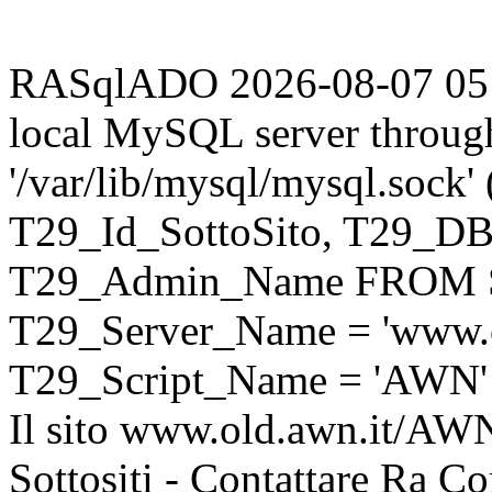
RASqlADO 2026-08-07 05:37
local MySQL server throug
'/var/lib/mysql/mysql.sock
T29_Id_SottoSito, T29_D
T29_Admin_Name FROM S
T29_Server_Name = 'www.o
T29_Script_Name = 'AWN'
Il sito www.old.awn.it/AWN 
Sottositi - Contattare Ra C