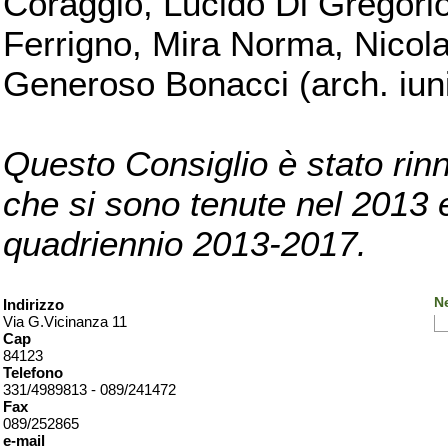
Coraggio, Lucido Di Gregorio
Ferrigno, Mira Norma, Nicola
Generoso Bonacci (arch. iuni
Questo Consiglio è stato rinn
che si sono tenute nel 2013 e 
quadriennio 2013-2017.
Ne
Indirizzo
Via G.Vicinanza 11
Cap
84123
Telefono
331/4989813 - 089/241472
Fax
089/252865
e-mail