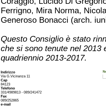
Coraggio, Lucido Di Gregorio
Ferrigno, Mira Norma, Nicola
Generoso Bonacci (arch. iuni
Questo Consiglio è stato rinn
che si sono tenute nel 2013 e 
quadriennio 2013-2017.
Ne
Indirizzo
Via G.Vicinanza 11
Cap
84123
Telefono
331/4989813 - 089/241472
Fax
089/252865
e-mail