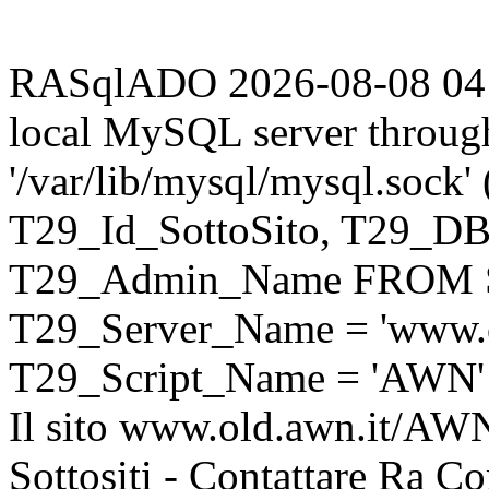
RASqlADO 2026-08-08 04:23
local MySQL server throug
'/var/lib/mysql/mysql.sock
T29_Id_SottoSito, T29_D
T29_Admin_Name FROM S
T29_Server_Name = 'www.o
T29_Script_Name = 'AWN'
Il sito www.old.awn.it/AWN 
Sottositi - Contattare Ra C