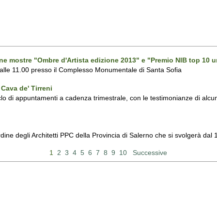
one mostre "Ombre d'Artista edizione 2013" e "Premio NIB top 10 u
 alle 11.00 presso il Complesso Monumentale di Santa Sofia
Cava de' Tirreni
 di appuntamenti a cadenza trimestrale, con le testimonianze di alcuni 
Ordine degli Architetti PPC della Provincia di Salerno che si svolgerà d
1
2
3
4
5
6
7
8
9
10
Successive