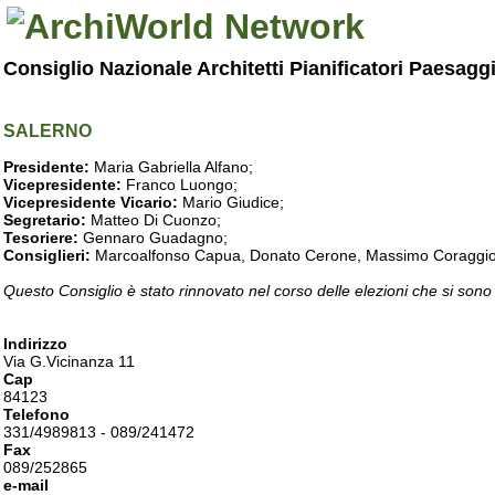
Consiglio Nazionale Architetti Pianificatori Paesagg
SALERNO
Presidente:
Maria Gabriella Alfano;
Vicepresidente:
Franco Luongo;
Vicepresidente Vicario:
Mario Giudice;
Segretario:
Matteo Di Cuonzo;
Tesoriere:
Gennaro Guadagno;
Consiglieri:
Marcoalfonso Capua, Donato Cerone, Massimo Coraggio, Lu
Questo Consiglio è stato rinnovato nel corso delle elezioni che si sono
Indirizzo
Via G.Vicinanza 11
Cap
84123
Telefono
331/4989813 - 089/241472
Fax
089/252865
e-mail