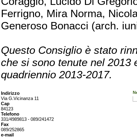
Coraggio, Lucido Di Gregorio
Ferrigno, Mira Norma, Nicola
Generoso Bonacci (arch. iuni
Questo Consiglio è stato rinn
che si sono tenute nel 2013 e 
quadriennio 2013-2017.
Ne
Indirizzo
Via G.Vicinanza 11
Cap
84123
Telefono
331/4989813 - 089/241472
Fax
089/252865
e-mail