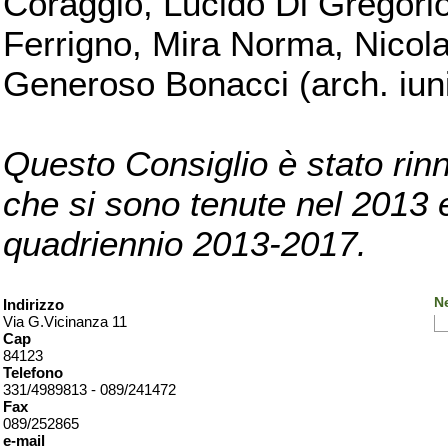
Coraggio, Lucido Di Gregorio
Ferrigno, Mira Norma, Nicola
Generoso Bonacci (arch. iuni
Questo Consiglio è stato rinn
che si sono tenute nel 2013 e 
quadriennio 2013-2017.
Ne
Indirizzo
Via G.Vicinanza 11
Cap
84123
Telefono
331/4989813 - 089/241472
Fax
089/252865
e-mail