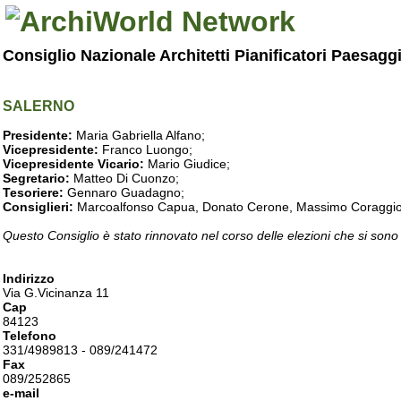
Consiglio Nazionale Architetti Pianificatori Paesagg
SALERNO
Presidente:
Maria Gabriella Alfano;
Vicepresidente:
Franco Luongo;
Vicepresidente Vicario:
Mario Giudice;
Segretario:
Matteo Di Cuonzo;
Tesoriere:
Gennaro Guadagno;
Consiglieri:
Marcoalfonso Capua, Donato Cerone, Massimo Coraggio, Lu
Questo Consiglio è stato rinnovato nel corso delle elezioni che si sono
Indirizzo
Via G.Vicinanza 11
Cap
84123
Telefono
331/4989813 - 089/241472
Fax
089/252865
e-mail