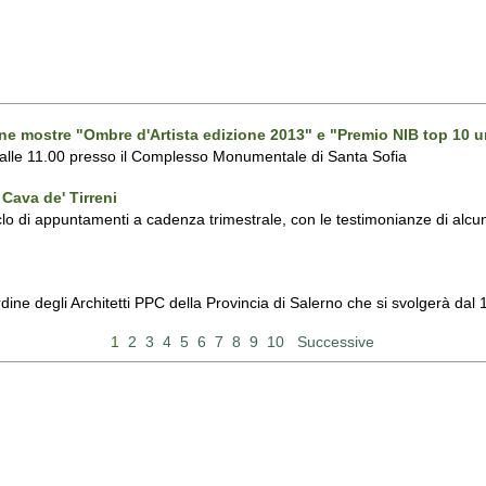
one mostre "Ombre d'Artista edizione 2013" e "Premio NIB top 10 u
 alle 11.00 presso il Complesso Monumentale di Santa Sofia
Cava de' Tirreni
 di appuntamenti a cadenza trimestrale, con le testimonianze di alcuni 
Ordine degli Architetti PPC della Provincia di Salerno che si svolgerà d
1
2
3
4
5
6
7
8
9
10
Successive