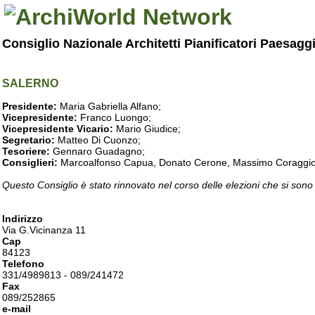
Consiglio Nazionale Architetti Pianificatori Paesagg
SALERNO
Presidente:
Maria Gabriella Alfano;
Vicepresidente:
Franco Luongo;
Vicepresidente Vicario:
Mario Giudice;
Segretario:
Matteo Di Cuonzo;
Tesoriere:
Gennaro Guadagno;
Consiglieri:
Marcoalfonso Capua, Donato Cerone, Massimo Coraggio, Lu
Questo Consiglio è stato rinnovato nel corso delle elezioni che si sono
Indirizzo
Via G.Vicinanza 11
Cap
84123
Telefono
331/4989813 - 089/241472
Fax
089/252865
e-mail