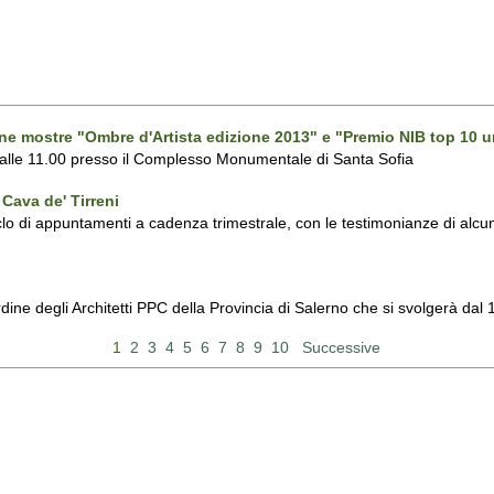
one mostre "Ombre d'Artista edizione 2013" e "Premio NIB top 10 u
 alle 11.00 presso il Complesso Monumentale di Santa Sofia
Cava de' Tirreni
 di appuntamenti a cadenza trimestrale, con le testimonianze di alcuni 
Ordine degli Architetti PPC della Provincia di Salerno che si svolgerà d
1
2
3
4
5
6
7
8
9
10
Successive