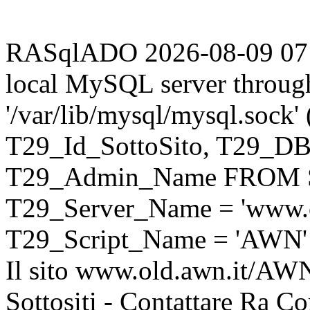
RASqlADO 2026-08-09 07:40
local MySQL server throug
'/var/lib/mysql/mysql.sock
T29_Id_SottoSito, T29_D
T29_Admin_Name FROM S
T29_Server_Name = 'www.o
T29_Script_Name = 'AWN'
Il sito www.old.awn.it/AWN 
Sottositi - Contattare Ra C