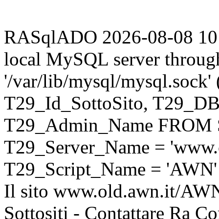
RASqlADO 2026-08-08 10:40
local MySQL server throug
'/var/lib/mysql/mysql.sock
T29_Id_SottoSito, T29_D
T29_Admin_Name FROM S
T29_Server_Name = 'www.o
T29_Script_Name = 'AWN'
Il sito www.old.awn.it/AWN 
Sottositi - Contattare Ra C