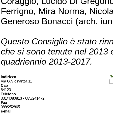
Coraggio, Lucido Di Gregorio
Ferrigno, Mira Norma, Nicola
Generoso Bonacci (arch. iuni
Questo Consiglio è stato rinn
che si sono tenute nel 2013 e 
quadriennio 2013-2017.
Ne
Indirizzo
Via G.Vicinanza 11
Cap
84123
Telefono
331/4989813 - 089/241472
Fax
089/252865
e-mail