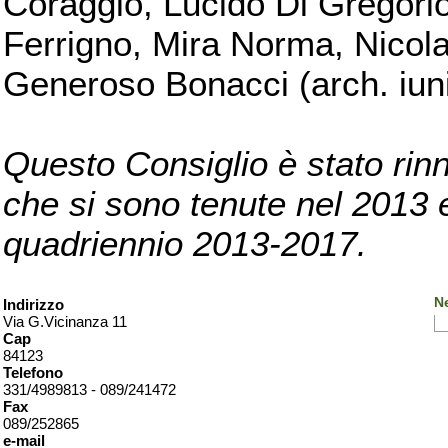
Coraggio, Lucido Di Gregorio
Ferrigno, Mira Norma, Nicola
Generoso Bonacci (arch. iuni
Questo Consiglio è stato rinn
che si sono tenute nel 2013 e 
quadriennio 2013-2017.
Ne
Indirizzo
Via G.Vicinanza 11
Cap
84123
Telefono
331/4989813 - 089/241472
Fax
089/252865
e-mail