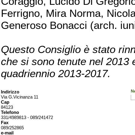
Coraggio, Lucido Di Gregorio
Ferrigno, Mira Norma, Nicola
Generoso Bonacci (arch. iuni
Questo Consiglio è stato rinn
che si sono tenute nel 2013 e 
quadriennio 2013-2017.
Ne
Indirizzo
Via G.Vicinanza 11
Cap
84123
Telefono
331/4989813 - 089/241472
Fax
089/252865
e-mail