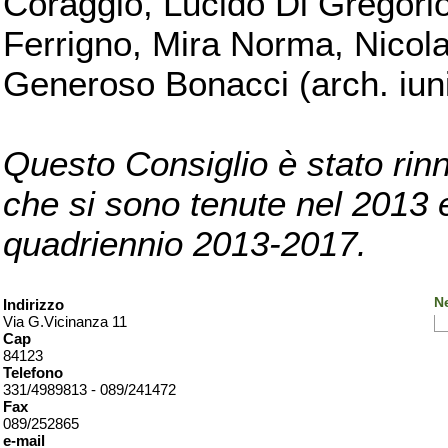
Coraggio, Lucido Di Gregorio
Ferrigno, Mira Norma, Nicola
Generoso Bonacci (arch. iuni
Questo Consiglio è stato rinn
che si sono tenute nel 2013 e 
quadriennio 2013-2017.
Ne
Indirizzo
Via G.Vicinanza 11
Cap
84123
Telefono
331/4989813 - 089/241472
Fax
089/252865
e-mail