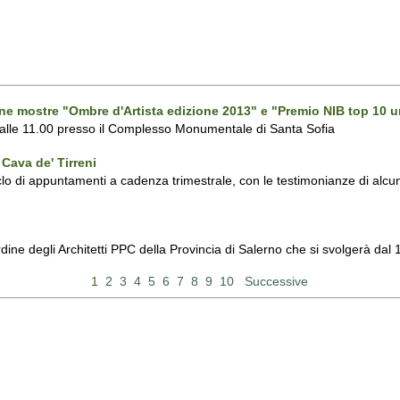
one mostre "Ombre d'Artista edizione 2013" e "Premio NIB top 10 u
 alle 11.00 presso il Complesso Monumentale di Santa Sofia
Cava de' Tirreni
 di appuntamenti a cadenza trimestrale, con le testimonianze di alcuni 
Ordine degli Architetti PPC della Provincia di Salerno che si svolgerà d
1
2
3
4
5
6
7
8
9
10
Successive