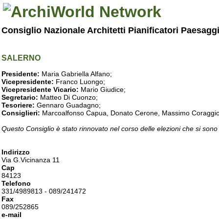
Consiglio Nazionale Architetti Pianificatori Paesagg
SALERNO
Presidente:
Maria Gabriella Alfano;
Vicepresidente:
Franco Luongo;
Vicepresidente Vicario:
Mario Giudice;
Segretario:
Matteo Di Cuonzo;
Tesoriere:
Gennaro Guadagno;
Consiglieri:
Marcoalfonso Capua, Donato Cerone, Massimo Coraggio, Lu
Questo Consiglio è stato rinnovato nel corso delle elezioni che si sono
Indirizzo
Via G.Vicinanza 11
Cap
84123
Telefono
331/4989813 - 089/241472
Fax
089/252865
e-mail