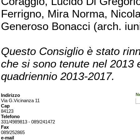
Coraggio, Lucido Di Gregorio
Ferrigno, Mira Norma, Nicola
Generoso Bonacci (arch. iuni
Questo Consiglio è stato rinn
che si sono tenute nel 2013 e 
quadriennio 2013-2017.
Ne
Indirizzo
Via G.Vicinanza 11
Cap
84123
Telefono
331/4989813 - 089/241472
Fax
089/252865
e-mail