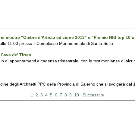
one mostre "Ombre d'Artista edizione 2013" e "Premio NIB top 10 u
 alle 11.00 presso il Complesso Monumentale di Santa Sofia
Cava de' Tirreni
 di appuntamenti a cadenza trimestrale, con le testimonianze di alcuni 
Ordine degli Architetti PPC della Provincia di Salerno che si svolgerà d
1
2
3
4
5
6
7
8
9
10
Successive