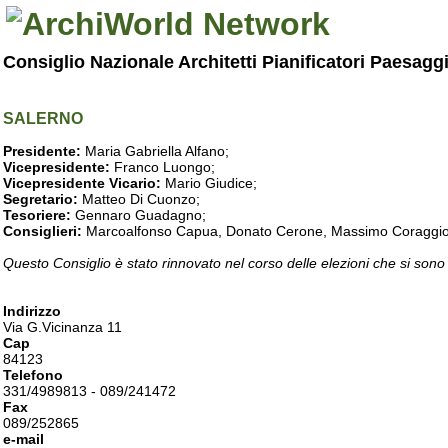
Consiglio Nazionale Architetti Pianificatori Paesagg
SALERNO
Presidente:
Maria Gabriella Alfano;
Vicepresidente:
Franco Luongo;
Vicepresidente Vicario:
Mario Giudice;
Segretario:
Matteo Di Cuonzo;
Tesoriere:
Gennaro Guadagno;
Consiglieri:
Marcoalfonso Capua, Donato Cerone, Massimo Coraggio, Lu
Questo Consiglio è stato rinnovato nel corso delle elezioni che si sono
Indirizzo
Via G.Vicinanza 11
Cap
84123
Telefono
331/4989813 - 089/241472
Fax
089/252865
e-mail