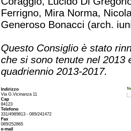
Coraggio, Lucido Di Gregorio
Ferrigno, Mira Norma, Nicola
Generoso Bonacci (arch. iuni
Questo Consiglio è stato rinn
che si sono tenute nel 2013 e 
quadriennio 2013-2017.
Ne
Indirizzo
Via G.Vicinanza 11
Cap
84123
Telefono
331/4989813 - 089/241472
Fax
089/252865
e-mail