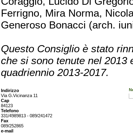
Coraggio, Lucido Di Gregorio
Ferrigno, Mira Norma, Nicola
Generoso Bonacci (arch. iuni
Questo Consiglio è stato rinn
che si sono tenute nel 2013 e 
quadriennio 2013-2017.
Ne
Indirizzo
Via G.Vicinanza 11
Cap
84123
Telefono
331/4989813 - 089/241472
Fax
089/252865
e-mail