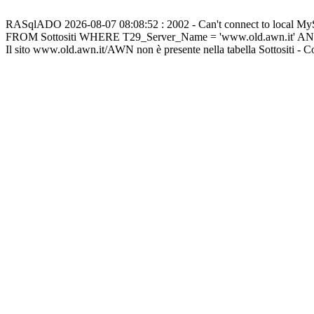
RASqlADO 2026-08-07 08:08:52 : 2002 - Can't connect to local M
FROM Sottositi WHERE T29_Server_Name = 'www.old.awn.it' A
Il sito www.old.awn.it/AWN non è presente nella tabella Sottositi - 