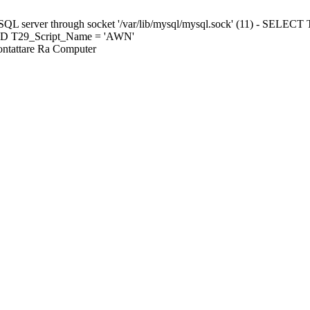
ySQL server through socket '/var/lib/mysql/mysql.sock' (11) - S
ND T29_Script_Name = 'AWN'
Contattare Ra Computer