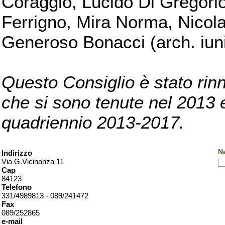
Coraggio, Lucido Di Gregorio
Ferrigno, Mira Norma, Nicola
Generoso Bonacci (arch. iuni
Questo Consiglio è stato rinn
che si sono tenute nel 2013 e 
quadriennio 2013-2017.
Ne
Indirizzo
Via G.Vicinanza 11
Cap
84123
Telefono
331/4989813 - 089/241472
Fax
089/252865
e-mail