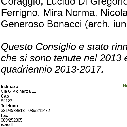
Coraggio, Lucido Di Gregorio
Ferrigno, Mira Norma, Nicola
Generoso Bonacci (arch. iuni
Questo Consiglio è stato rinn
che si sono tenute nel 2013 e 
quadriennio 2013-2017.
Ne
Indirizzo
Via G.Vicinanza 11
Cap
84123
Telefono
331/4989813 - 089/241472
Fax
089/252865
e-mail