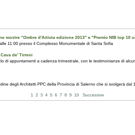
one mostre "Ombre d'Artista edizione 2013" e "Premio NIB top 10 u
 alle 11.00 presso il Complesso Monumentale di Santa Sofia
Cava de' Tirreni
 di appuntamenti a cadenza trimestrale, con le testimonianze di alcuni 
Ordine degli Architetti PPC della Provincia di Salerno che si svolgerà d
1
2
3
4
5
6
7
8
9
10
Successive