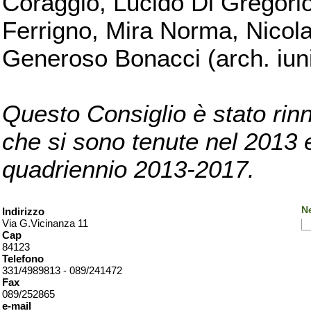
Coraggio, Lucido Di Gregorio
Ferrigno, Mira Norma, Nicola
Generoso Bonacci (arch. iuni
Questo Consiglio è stato rinn
che si sono tenute nel 2013 e 
quadriennio 2013-2017.
Ne
Indirizzo
Via G.Vicinanza 11
Cap
84123
Telefono
331/4989813 - 089/241472
Fax
089/252865
e-mail