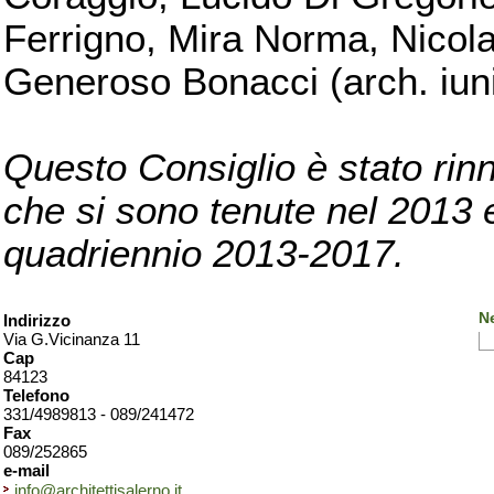
Ferrigno, Mira Norma, Nicola
Generoso Bonacci (arch. iuni
Questo Consiglio è stato rinn
che si sono tenute nel 2013 e 
quadriennio 2013-2017.
Ne
Indirizzo
Via G.Vicinanza 11
Cap
84123
Telefono
331/4989813 - 089/241472
Fax
089/252865
e-mail
info@architettisalerno.it