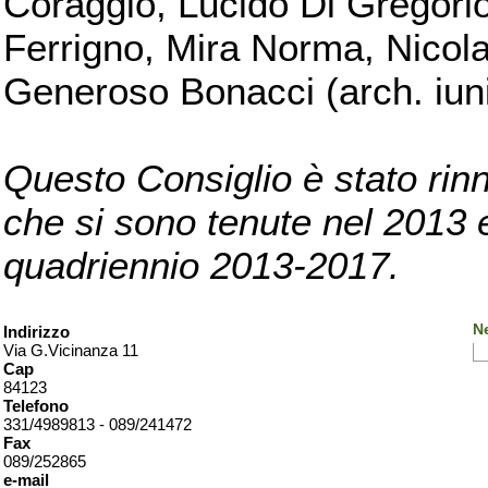
Coraggio, Lucido Di Gregorio
Ferrigno, Mira Norma, Nicola
Generoso Bonacci (arch. iuni
Questo Consiglio è stato rinn
che si sono tenute nel 2013 e 
quadriennio 2013-2017.
Ne
Indirizzo
Via G.Vicinanza 11
Cap
84123
Telefono
331/4989813 - 089/241472
Fax
089/252865
e-mail