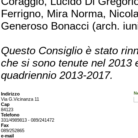
Coraggio, Lucido Di Gregorio
Ferrigno, Mira Norma, Nicola
Generoso Bonacci (arch. iuni
Questo Consiglio è stato rinn
che si sono tenute nel 2013 e 
quadriennio 2013-2017.
Ne
Indirizzo
Via G.Vicinanza 11
Cap
84123
Telefono
331/4989813 - 089/241472
Fax
089/252865
e-mail