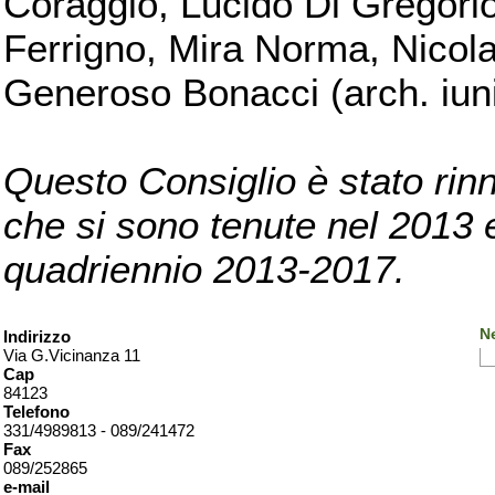
Coraggio, Lucido Di Gregorio
Ferrigno, Mira Norma, Nicola
Generoso Bonacci (arch. iuni
Questo Consiglio è stato rinn
che si sono tenute nel 2013 e 
quadriennio 2013-2017.
Ne
Indirizzo
Via G.Vicinanza 11
Cap
84123
Telefono
331/4989813 - 089/241472
Fax
089/252865
e-mail