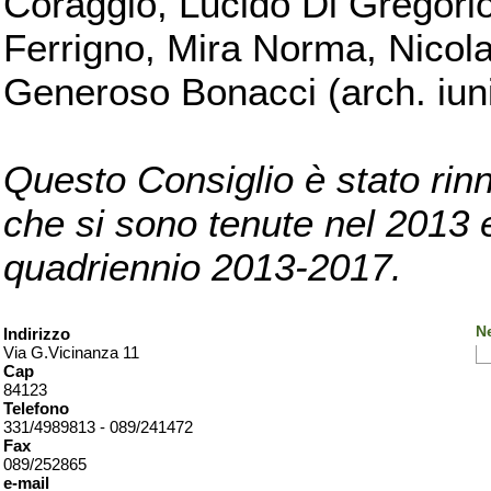
Coraggio, Lucido Di Gregorio
Ferrigno, Mira Norma, Nicola
Generoso Bonacci (arch. iuni
Questo Consiglio è stato rinn
che si sono tenute nel 2013 e 
quadriennio 2013-2017.
Ne
Indirizzo
Via G.Vicinanza 11
Cap
84123
Telefono
331/4989813 - 089/241472
Fax
089/252865
e-mail