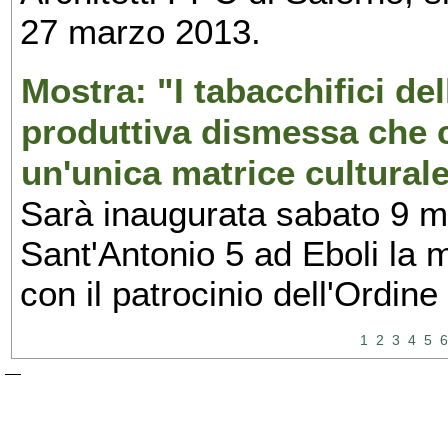
27 marzo 2013.
Mostra: "I tabacchifici del
produttiva dismessa che c
un'unica matrice culturale
Sarà inaugurata sabato 9 
Sant'Antonio 5 ad Eboli la 
con il patrocinio dell'Ordine
1
2
3
4
5
6