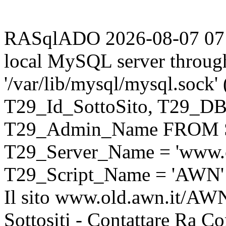
RASqlADO 2026-08-07 07:58
local MySQL server throug
'/var/lib/mysql/mysql.sock
T29_Id_SottoSito, T29_D
T29_Admin_Name FROM S
T29_Server_Name = 'www.o
T29_Script_Name = 'AWN'
Il sito www.old.awn.it/AWN 
Sottositi - Contattare Ra C