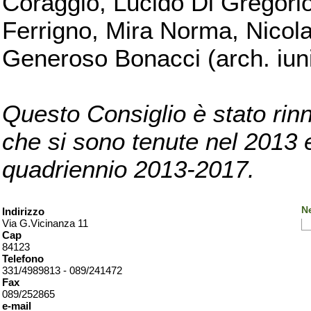
Coraggio, Lucido Di Gregorio
Ferrigno, Mira Norma, Nicola
Generoso Bonacci (arch. iuni
Questo Consiglio è stato rinn
che si sono tenute nel 2013 e 
quadriennio 2013-2017.
Ne
Indirizzo
Via G.Vicinanza 11
Cap
84123
Telefono
331/4989813 - 089/241472
Fax
089/252865
e-mail