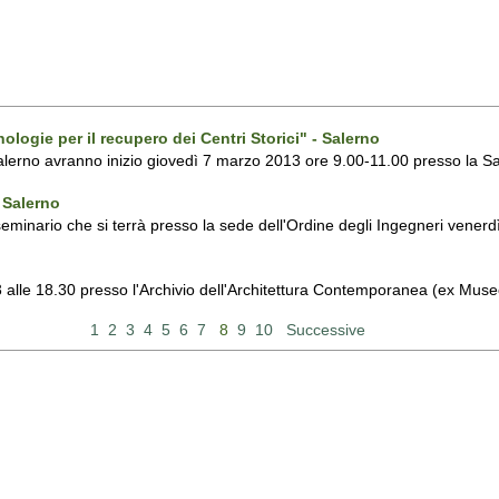
ogie per il recupero dei Centri Storici" - Salerno
i Salerno avranno inizio giovedì 7 marzo 2013 ore 9.00-11.00 presso la S
 Salerno
l seminario che si terrà presso la sede dell'Ordine degli Ingegneri vene
 alle 18.30 presso l'Archivio dell'Architettura Contemporanea (ex Museo
1
2
3
4
5
6
7
8
9
10
Successive