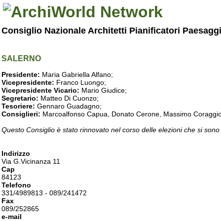
Consiglio Nazionale Architetti Pianificatori Paesagg
SALERNO
Presidente:
Maria Gabriella Alfano;
Vicepresidente:
Franco Luongo;
Vicepresidente Vicario:
Mario Giudice;
Segretario:
Matteo Di Cuonzo;
Tesoriere:
Gennaro Guadagno;
Consiglieri:
Marcoalfonso Capua, Donato Cerone, Massimo Coraggio, Lu
Questo Consiglio è stato rinnovato nel corso delle elezioni che si sono
Indirizzo
Via G.Vicinanza 11
Cap
84123
Telefono
331/4989813 - 089/241472
Fax
089/252865
e-mail