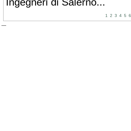
Ingegneri di Salerno...
1
2
3
4
5
6