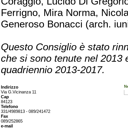
Coraggio, Lucido Di Gregorio
Ferrigno, Mira Norma, Nicola
Generoso Bonacci (arch. iuni
Questo Consiglio è stato rinn
che si sono tenute nel 2013 e 
quadriennio 2013-2017.
Ne
Indirizzo
Via G.Vicinanza 11
Cap
84123
Telefono
331/4989813 - 089/241472
Fax
089/252865
e-mail