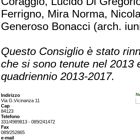
Coraggio, Lucido Di Gregorio
Ferrigno, Mira Norma, Nicola
Generoso Bonacci (arch. iuni
Questo Consiglio è stato rinn
che si sono tenute nel 2013 e 
quadriennio 2013-2017.
Ne
Indirizzo
Via G.Vicinanza 11
Cap
84123
Telefono
331/4989813 - 089/241472
Fax
089/252865
e-mail