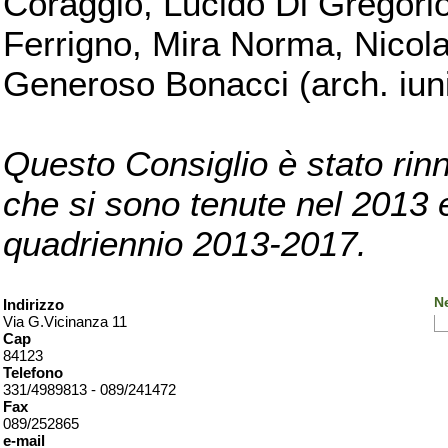
Coraggio, Lucido Di Gregorio
Ferrigno, Mira Norma, Nicola
Generoso Bonacci (arch. iuni
Questo Consiglio è stato rinn
che si sono tenute nel 2013 e 
quadriennio 2013-2017.
Ne
Indirizzo
Via G.Vicinanza 11
Cap
84123
Telefono
331/4989813 - 089/241472
Fax
089/252865
e-mail