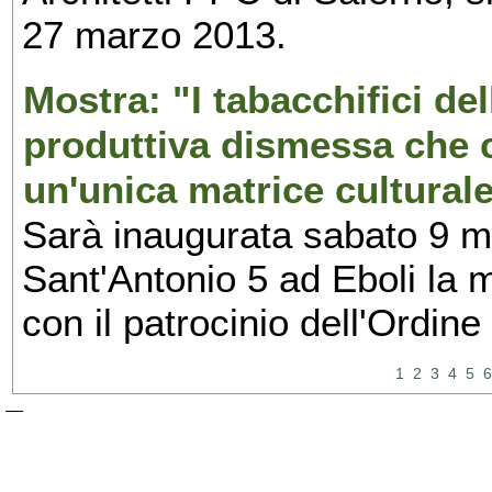
27 marzo 2013.
Mostra: "I tabacchifici del
produttiva dismessa che c
un'unica matrice culturale
Sarà inaugurata sabato 9 
Sant'Antonio 5 ad Eboli la 
con il patrocinio dell'Ordine
1
2
3
4
5
6