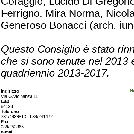
Coraggio, Lucido Di Gregorio
Ferrigno, Mira Norma, Nicola
Generoso Bonacci (arch. iuni
Questo Consiglio è stato rinn
che si sono tenute nel 2013 e 
quadriennio 2013-2017.
Ne
Indirizzo
Via G.Vicinanza 11
Cap
84123
Telefono
331/4989813 - 089/241472
Fax
089/252865
e-mail