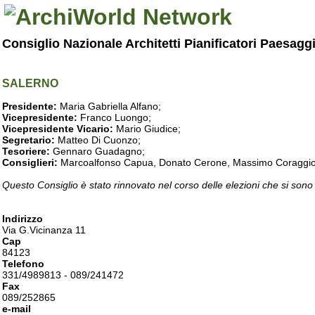
Consiglio Nazionale Architetti Pianificatori Paesagg
SALERNO
Presidente:
Maria Gabriella Alfano;
Vicepresidente:
Franco Luongo;
Vicepresidente Vicario:
Mario Giudice;
Segretario:
Matteo Di Cuonzo;
Tesoriere:
Gennaro Guadagno;
Consiglieri:
Marcoalfonso Capua, Donato Cerone, Massimo Coraggio, Lu
Questo Consiglio è stato rinnovato nel corso delle elezioni che si sono
Indirizzo
Via G.Vicinanza 11
Cap
84123
Telefono
331/4989813 - 089/241472
Fax
089/252865
e-mail