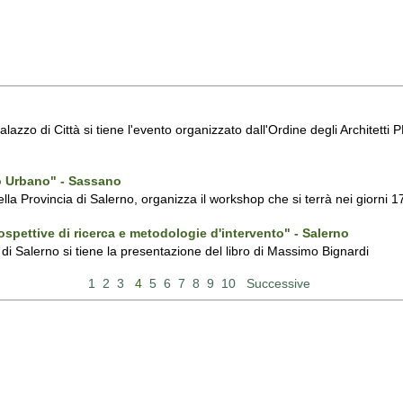
zzo di Città si tiene l'evento organizzato dall'Ordine degli Architetti P
o Urbano" - Sassano
della Provincia di Salerno, organizza il workshop che si terrà nei giorn
prospettive di ricerca e metodologie d'intervento" - Salerno
i Salerno si tiene la presentazione del libro di Massimo Bignardi
1
2
3
4
5
6
7
8
9
10
Successive