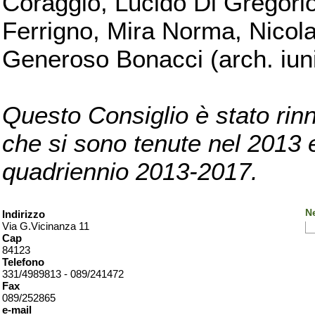
Coraggio, Lucido Di Gregorio
Ferrigno, Mira Norma, Nicola
Generoso Bonacci (arch. iuni
Questo Consiglio è stato rinn
che si sono tenute nel 2013 e 
quadriennio 2013-2017.
Ne
Indirizzo
Via G.Vicinanza 11
Cap
84123
Telefono
331/4989813 - 089/241472
Fax
089/252865
e-mail