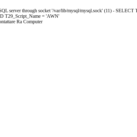
ySQL server through socket '/var/lib/mysql/mysql.sock' (11) - SE
ND T29_Script_Name = 'AWN'
Contattare Ra Computer