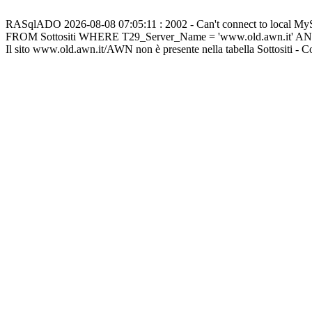
RASqlADO 2026-08-08 07:05:11 : 2002 - Can't connect to local M
FROM Sottositi WHERE T29_Server_Name = 'www.old.awn.it' A
Il sito www.old.awn.it/AWN non è presente nella tabella Sottositi - 