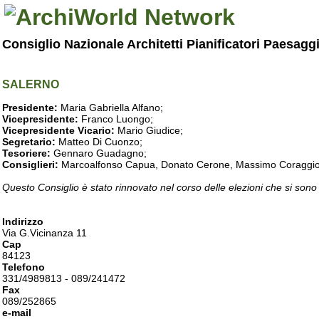
Consiglio Nazionale Architetti Pianificatori Paesagg
SALERNO
Presidente:
Maria Gabriella Alfano;
Vicepresidente:
Franco Luongo;
Vicepresidente Vicario:
Mario Giudice;
Segretario:
Matteo Di Cuonzo;
Tesoriere:
Gennaro Guadagno;
Consiglieri:
Marcoalfonso Capua, Donato Cerone, Massimo Coraggio, Lu
Questo Consiglio è stato rinnovato nel corso delle elezioni che si sono
Indirizzo
Via G.Vicinanza 11
Cap
84123
Telefono
331/4989813 - 089/241472
Fax
089/252865
e-mail