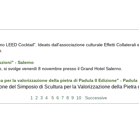
Primo LEED Cocktail". Ideato dall'associazione culturale Effetti Collateral
o.
zioni" - Salerno
rno, si svolge venerdì 8 novembre presso il Grand Hotel Salerno.
a per la valorizzazione della pietra di Padula II Edizione" - Padula
ione del Simposio di Scultura per la Valorizzazione della Pietra
1
2
3
4
5
6
7
8
9
10
Successive