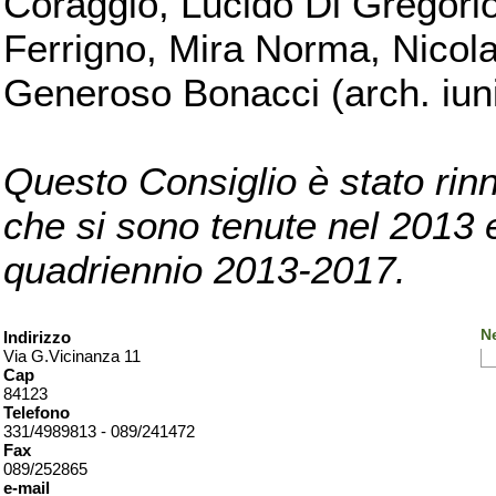
Coraggio, Lucido Di Gregorio
Ferrigno, Mira Norma, Nicola
Generoso Bonacci (arch. iuni
Questo Consiglio è stato rinn
che si sono tenute nel 2013 e 
quadriennio 2013-2017.
Ne
Indirizzo
Via G.Vicinanza 11
Cap
84123
Telefono
331/4989813 - 089/241472
Fax
089/252865
e-mail