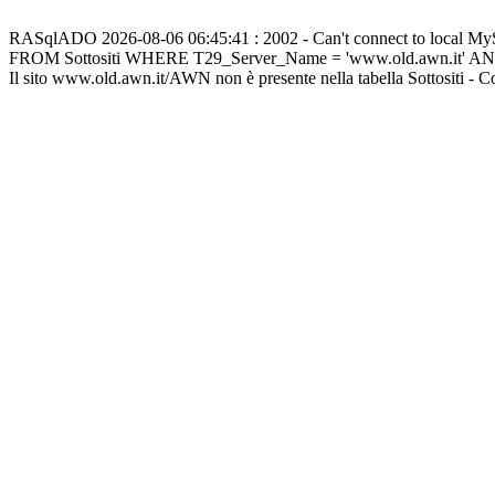
RASqlADO 2026-08-06 06:45:41 : 2002 - Can't connect to local M
FROM Sottositi WHERE T29_Server_Name = 'www.old.awn.it' A
Il sito www.old.awn.it/AWN non è presente nella tabella Sottositi - 