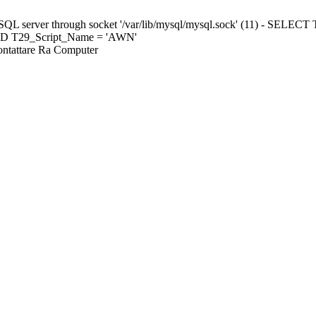
ySQL server through socket '/var/lib/mysql/mysql.sock' (11) - S
ND T29_Script_Name = 'AWN'
Contattare Ra Computer